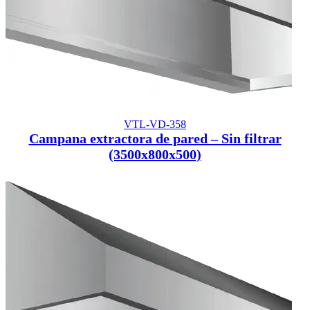
VTL-VD-358
Campana extractora de pared – Sin filtrar
(3500x800x500)