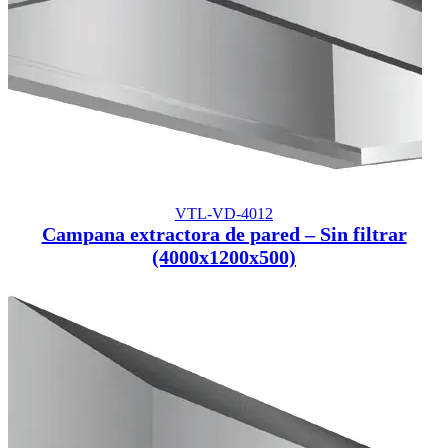
VTL-VD-4012
Campana extractora de pared – Sin filtrar
(4000x1200x500)