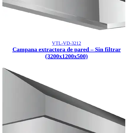
VTL-VD-3212
Campana extractora de pared – Sin filtrar
(3200x1200x500)