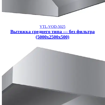
VTL-VOD-5025
Вытяжка среднего типа — без фильтра
(5000x2500x500)