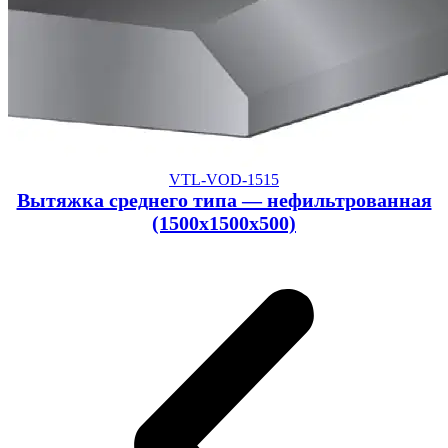
VTL-VOD-1515
Вытяжка среднего типа — нефильтрованная
(1500x1500x500)