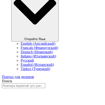
Откройте Язык
English
(
Английский
)
Français
(
Французский
)
Deutsch
(
Немецкий
)
Italiano
(
Итальянский
)
Русский
Español
(
Испанский
)
Türkçe
(
Турецкий
)
Портал для дилеров
Поиск