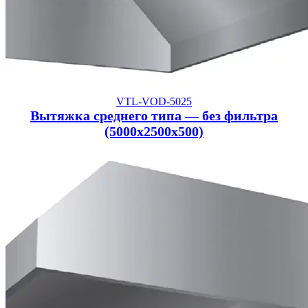
VTL-VOD-5025
Вытяжка среднего типа — без фильтра
(5000x2500x500)