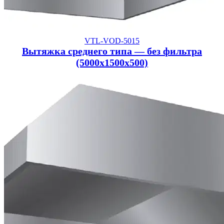
VTL-VOD-5015
Вытяжка среднего типа — без фильтра
(5000x1500x500)