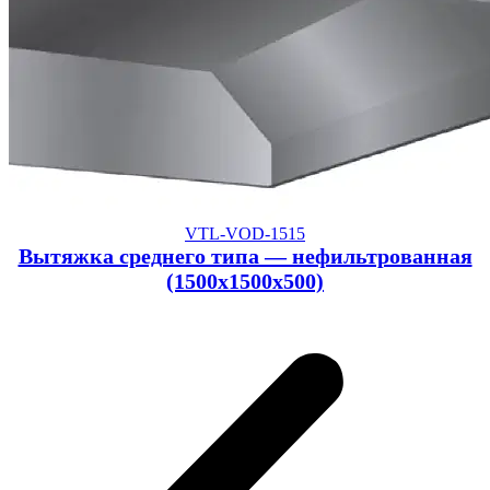
VTL-VOD-1515
Вытяжка среднего типа — нефильтрованная
(1500x1500x500)