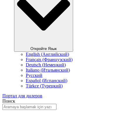
Откройте Язык
English
(
Английский
)
Français
(
Французский
)
Deutsch
(
Немецкий
)
Italiano
(
Итальянский
)
Русский
Español
(
Испанский
)
Türkçe
(
Турецкий
)
Портал для дилеров
Поиск