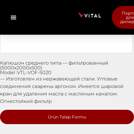
Порт
для
диле
Капюшон среднего типа — фильтрованный
(5000x2000x500)
Model :VTL-VOF-5020
— Изготовлен из нержавеющей стали. Угловые
соединения сварены аргоном. Имеется шаровой
кран для удаления масла с масляным каналом.
Огнестойкий фильтр
Ürün Talep Formu