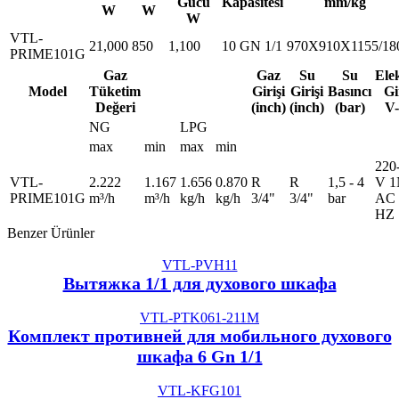
Gücü
Kapasitesi
mm/kg
W
W
W
VTL-
21,000
850
1,100
10 GN 1/1
970X910X1155/18
PRIME101G
Gaz
Gaz
Su
Su
Ele
Model
Tüketim
Girişi
Girişi
Basıncı
Gi
Değeri
(inch)
(inch)
(bar)
V
NG
LPG
max
min
max
min
220
VTL-
2.222
1.167
1.656
0.870
R
R
1,5 - 4
V 1
PRIME101G
m³/h
m³/h
kg/h
kg/h
3/4"
3/4"
bar
AC 
HZ
Benzer Ürünler
VTL-PVH11
Вытяжка 1/1 для духового шкафа
VTL-PTK061-211M
Комплект противней для мобильного духового
шкафа 6 Gn 1/1
VTL-KFG101