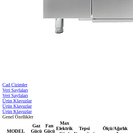
Cad Çizimler
Veri Sayfaları
Veri Sayfaları
Ürün Klavuzlar
Ürün Klavuzlar
Ürün Klavuzlar
Genel Özellikler
Max
Gaz
Fan
Elektrik
Tepsi
Ölçü/Ağırlık
MODEL
Gücü
Gücü