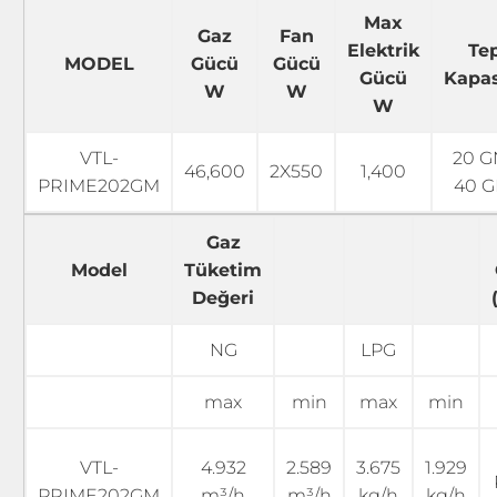
Max
Gaz
Fan
Elektrik
Te
MODEL
Gücü
Gücü
Gücü
Kapas
W
W
W
VTL-
20 G
46,600
2X550
1,400
PRIME202GM
40 G
Gaz
Model
Tüketim
Değeri
NG
LPG
max
min
max
min
VTL-
4.932
2.589
3.675
1.929
PRIME202GM
m³/h
m³/h
kg/h
kg/h