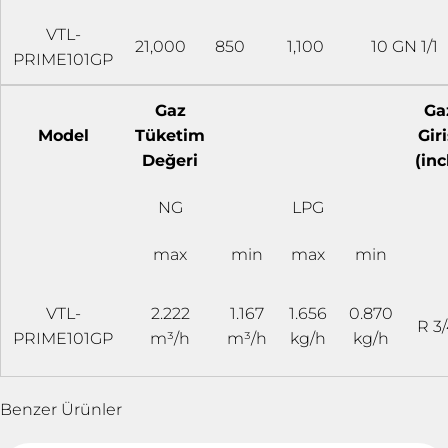
VTL-
21,000
850
1,100
10 GN 1/1
PRIME101GP
Gaz
Ga
Model
Tüketim
Giri
Değeri
(inc
NG
LPG
max
min
max
min
VTL-
2.222
1.167
1.656
0.870
R 3/
PRIME101GP
m³/h
m³/h
kg/h
kg/h
Benzer Ürünler