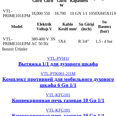
Gücü
Gücü
Gücü
Kapasitesi
W
VTL-
18,000
550
18,700
10 GN 1/1
1050X845X113
PRIME101EPM
Su
Elektrik
Kablo
Su Girişi
Model
Basıncı
Voltajı V
Kesiti mm²
(inch)
(bar)
VTL-
380-400 V 3N
5X4
R 3/4"
1,5 - 4 bar
PRIME101EPM
AC 50 Hz
Benzer Ürünler
VTL-PVH11
Вытяжка 1/1 для духового шкафа
VTL-PTK061-211M
Комплект противней для мобильного духового
шкафа 6 Gn 1/1
VTL-KFG101
Конвекционная печь газовая 10 Gn 1/1
VTL-KFG101
Конвекционная печь газовая 10 Gn 1/1