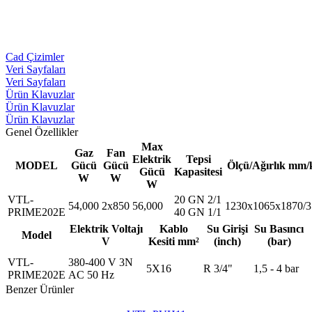
Cad Çizimler
Veri Sayfaları
Veri Sayfaları
Ürün Klavuzlar
Ürün Klavuzlar
Ürün Klavuzlar
Genel Özellikler
Max
Gaz
Fan
Elektrik
Tepsi
MODEL
Gücü
Gücü
Ölçü/Ağırlık mm/
Gücü
Kapasitesi
W
W
W
VTL-
20 GN 2/1
54,000
2x850
56,000
1230x1065x1870/3
PRIME202E
40 GN 1/1
Elektrik Voltajı
Kablo
Su Girişi
Su Basıncı
Model
V
Kesiti mm²
(inch)
(bar)
VTL-
380-400 V 3N
5X16
R 3/4"
1,5 - 4 bar
PRIME202E
AC 50 Hz
Benzer Ürünler