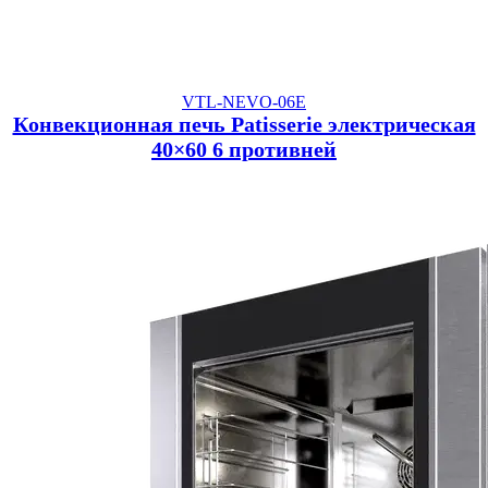
VTL-NEVO-06E
Конвекционная печь Patisserie электрическая
40×60 6 противней