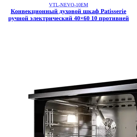
VTL-NEVO-10EM
Конвекционный духовой шкаф Patisserie
ручной электрический 40×60 10 противней