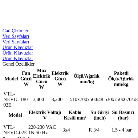
Cad Çizimler
Veri Sayfaları
Veri Sayfaları
Ürün Klavuzlar
Ürün Klavuzlar
Ürün Klavuzlar
Genel Özellikler
Max
Fan
Elektrik
Paketli
Elektrik
Ölçü/Ağırlık
Model
Gücü
Gücü
Ölçü/Ağırlık
Gücü
mm/kg
W
W
mm/kg
W
VTL-
NEVO-
180
3,400
3,200
510x700x560/48
530x750x670/58
02E
Elektrik Voltajı
Kablo
Su Girişi
Su Basıncı
Model
V
Kesiti mm²
(inch)
(bar)
VTL-
220-230 VAC
3x4
R 3/4
1,5 - 4 bar
NEVO-02E
1N 50 Hz