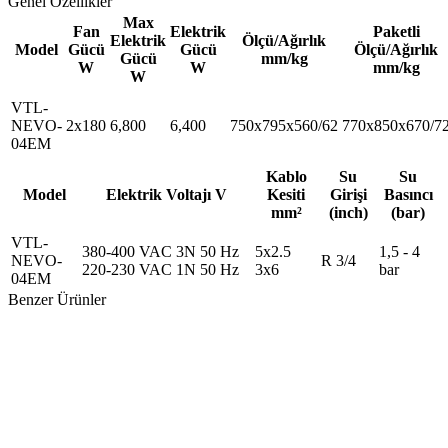
Genel Özellikler
Max
Fan
Elektrik
Paketli
Elektrik
Ölçü/Ağırlık
Model
Gücü
Gücü
Ölçü/Ağırlık
Gücü
mm/kg
W
W
mm/kg
W
VTL-
NEVO-
2x180
6,800
6,400
750x795x560/62
770x850x670/7
04EM
Kablo
Su
Su
Model
Elektrik Voltajı V
Kesiti
Girişi
Basıncı
mm²
(inch)
(bar)
VTL-
380-400 VAC 3N 50 Hz
5x2.5
1,5 - 4
NEVO-
R 3/4
220-230 VAC 1N 50 Hz
3x6
bar
04EM
Benzer Ürünler