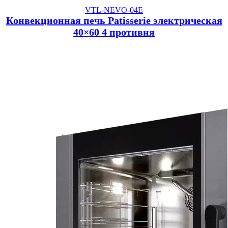
VTL-NEVO-04E
Конвекционная печь Patisserie электрическая
40×60 4 противня