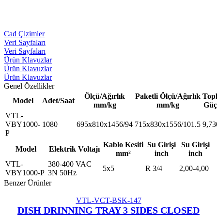
Cad Çizimler
Veri Sayfaları
Veri Sayfaları
Ürün Klavuzlar
Ürün Klavuzlar
Ürün Klavuzlar
Genel Özellikler
Ölçü/Ağırlık
Paketli Ölçü/Ağırlık
Top
Model
Adet/Saat
mm/kg
mm/kg
Gü
VTL-
VBY1000-
1080
695x810x1456/94
715x830x1556/101.5
9,73
P
Kablo Kesiti
Su Girişi
Su Girişi
Model
Elektrik Voltajı
mm²
inch
inch
VTL-
380-400 VAC
5x5
R 3/4
2,00-4,00
VBY1000-P
3N 50Hz
Benzer Ürünler
VTL-VCT-BSK-147
DISH DRINNING TRAY 3 SIDES CLOSED