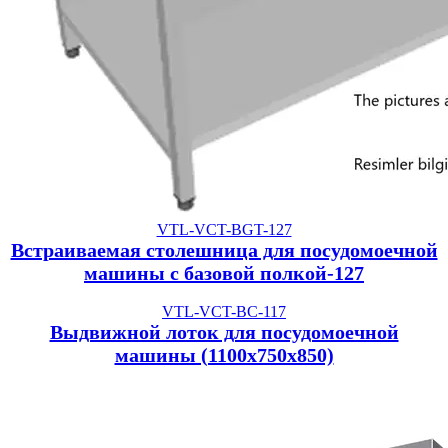
VTL-VCT-BGT-127
Встраиваемая столешница для посудомоечной
машины с базовой полкой-127
VTL-VCT-BC-117
Выдвижной лоток для посудомоечной
машины (1100x750x850)