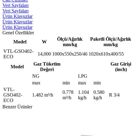
Veri Sayfaları
Veri Sayfaları
Ürün Klavuzlar
Ürün Klavuzlar
Ürün Klavuzlar
Genel Özellikler
Ölçü/Ağırlık
Paketli Ölçü/Ağırlık
Model
W
mm/kg
mm/kg
VTL-GSO402-
14,000
1000x550x250/46
1020x610x400/55
ECO
Gaz Tüketim
Gaz Girişi
Model
Değeri
(inch)
NG
LPG
max
min
max
min
VTL-
0.778
1.104
0.580
GSO402-
1.482 m³/h
R 3/4
m³/h
kg/h
kg/h
ECO
Benzer Ürünler