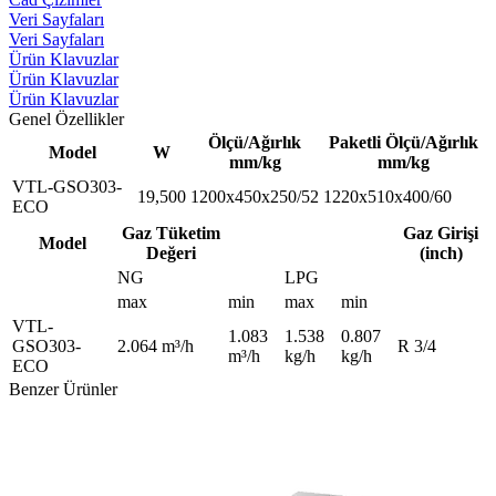
Veri Sayfaları
Veri Sayfaları
Ürün Klavuzlar
Ürün Klavuzlar
Ürün Klavuzlar
Genel Özellikler
Ölçü/Ağırlık
Paketli Ölçü/Ağırlık
Model
W
mm/kg
mm/kg
VTL-GSO303-
19,500
1200x450x250/52
1220x510x400/60
ECO
Gaz Tüketim
Gaz Girişi
Model
Değeri
(inch)
NG
LPG
max
min
max
min
VTL-
1.083
1.538
0.807
GSO303-
2.064 m³/h
R 3/4
m³/h
kg/h
kg/h
ECO
Benzer Ürünler