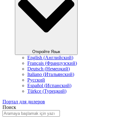
Откройте Язык
English
(
Английский
)
Français
(
Французский
)
Deutsch
(
Немецкий
)
Italiano
(
Итальянский
)
Русский
Español
(
Испанский
)
Türkçe
(
Турецкий
)
Портал для дилеров
Поиск