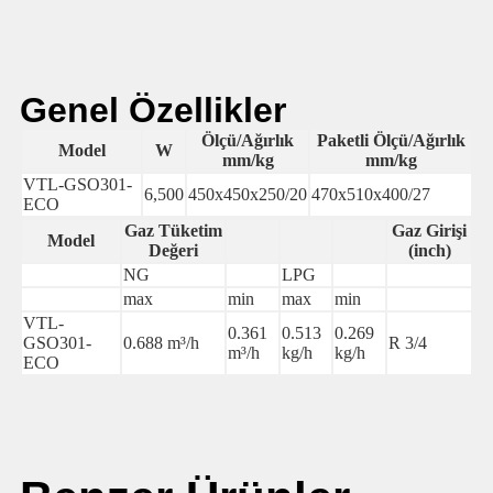
Genel Özellikler
Ölçü/Ağırlık
Paketli Ölçü/Ağırlık
Model
W
mm/kg
mm/kg
VTL-GSO301-
6,500
450x450x250/20
470x510x400/27
ECO
Gaz Tüketim
Gaz Girişi
Model
Değeri
(inch)
NG
LPG
max
min
max
min
VTL-
0.361
0.513
0.269
GSO301-
0.688 m³/h
R 3/4
m³/h
kg/h
kg/h
ECO