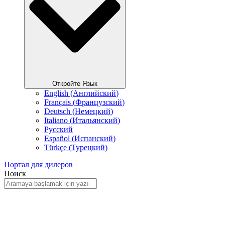
Откройте Язык
English
(
Английский
)
Français
(
Французский
)
Deutsch
(
Немецкий
)
Italiano
(
Итальянский
)
Русский
Español
(
Испанский
)
Türkçe
(
Турецкий
)
Портал для дилеров
Поиск