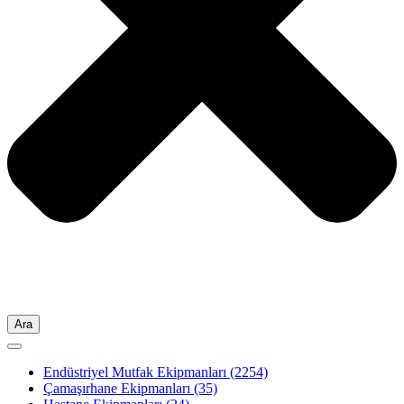
Ara
Endüstriyel Mutfak Ekipmanları
(2254)
Çamaşırhane Ekipmanları
(35)