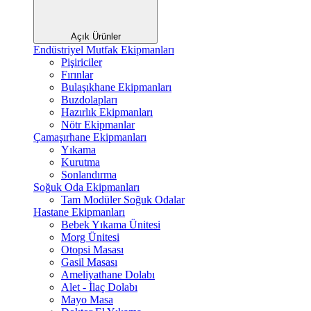
Açık Ürünler
Endüstriyel Mutfak Ekipmanları
Pişiriciler
Fırınlar
Bulaşıkhane Ekipmanları
Buzdolapları
Hazırlık Ekipmanları
Nötr Ekipmanlar
Çamaşırhane Ekipmanları
Yıkama
Kurutma
Sonlandırma
Soğuk Oda Ekipmanları
Tam Modüler Soğuk Odalar
Hastane Ekipmanları
Bebek Yıkama Ünitesi
Morg Ünitesi
Otopsi Masası
Gasil Masası
Ameliyathane Dolabı
Alet - İlaç Dolabı
Mayo Masa