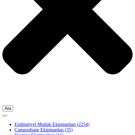
Ara
Endüstriyel Mutfak Ekipmanları
(2254)
Çamaşırhane Ekipmanları
(35)