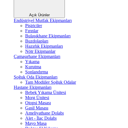
Açık Ürünler
Endüstriyel Mutfak Ekipmanları
Pişiriciler
Fırınlar
Bulaşıkhane Ekipmanları
Buzdolapları
Hazırlık Ekipmanları
Nötr Ekipmanlar
Çamaşırhane Ekipmanları
Yıkama
Kurutma
Sonlandırma
Soğuk Oda Ekipmanları
Tam Modüler Soğuk Odalar
Hastane Ekipmanları
Bebek Yıkama Ünitesi
Morg Ünitesi
Otopsi Masası
Gasil Masası
Ameliyathane Dolabı
Alet - İlaç Dolabı
Mayo Masa