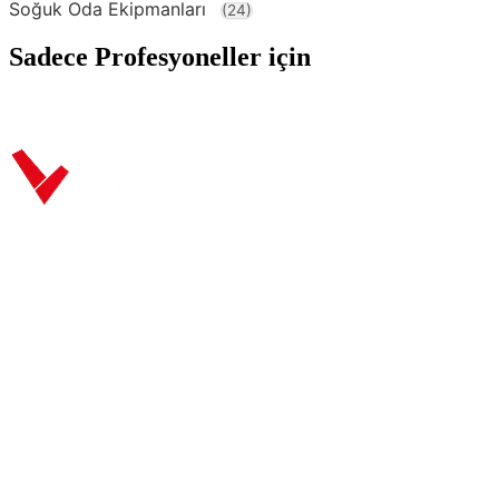
Soğuk Oda Ekipmanları
(24)
Sadece
Profesyoneller
için
İletişim
Hakkımızda
Kataloglar
İletişim
Servis Takip
+90 312 363 9933
info@vitalmutfak.com