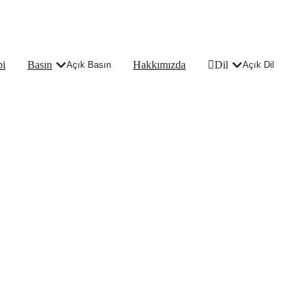
bi
Basın
Hakkımızda
Dil
Açık Basın
Açık Dil