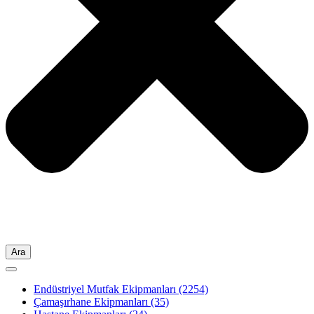
Ara
Endüstriyel Mutfak Ekipmanları
(2254)
Çamaşırhane Ekipmanları
(35)