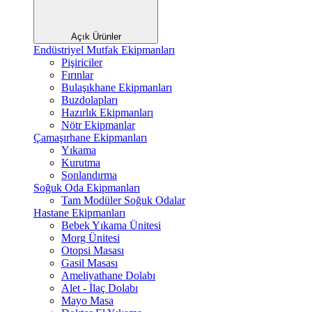
Açık Ürünler
Endüstriyel Mutfak Ekipmanları
Pişiriciler
Fırınlar
Bulaşıkhane Ekipmanları
Buzdolapları
Hazırlık Ekipmanları
Nötr Ekipmanlar
Çamaşırhane Ekipmanları
Yıkama
Kurutma
Sonlandırma
Soğuk Oda Ekipmanları
Tam Modüler Soğuk Odalar
Hastane Ekipmanları
Bebek Yıkama Ünitesi
Morg Ünitesi
Otopsi Masası
Gasil Masası
Ameliyathane Dolabı
Alet - İlaç Dolabı
Mayo Masa