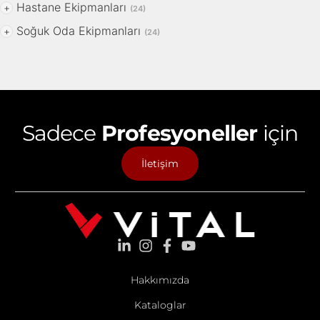
Hastane Ekipmanları
+
(24)
Soğuk Oda Ekipmanları
+
(24)
Sadece
Profesyoneller
için
İletişim
Hakkımızda
Kataloglar