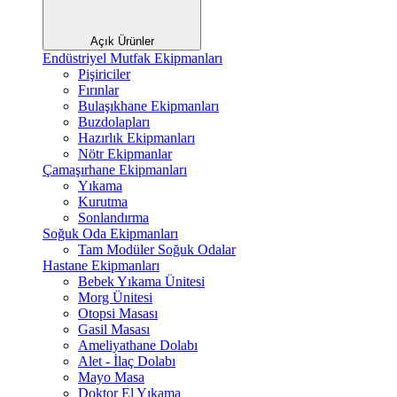
Açık Ürünler
Endüstriyel Mutfak Ekipmanları
Pişiriciler
Fırınlar
Bulaşıkhane Ekipmanları
Buzdolapları
Hazırlık Ekipmanları
Nötr Ekipmanlar
Çamaşırhane Ekipmanları
Yıkama
Kurutma
Sonlandırma
Soğuk Oda Ekipmanları
Tam Modüler Soğuk Odalar
Hastane Ekipmanları
Bebek Yıkama Ünitesi
Morg Ünitesi
Otopsi Masası
Gasil Masası
Ameliyathane Dolabı
Alet - İlaç Dolabı
Mayo Masa
Doktor El Yıkama