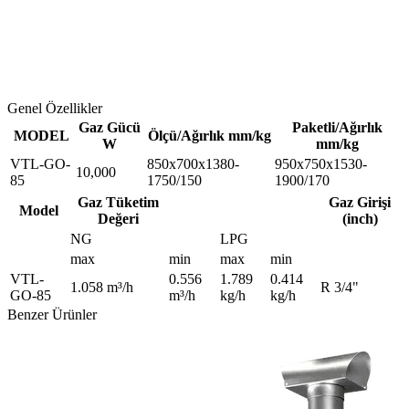
Genel Özellikler
Gaz Gücü
Paketli/Ağırlık
MODEL
Ölçü/Ağırlık mm/kg
W
mm/kg
VTL-GO-
850x700x1380-
950x750x1530-
10,000
85
1750/150
1900/170
Gaz Tüketim
Gaz Girişi
Model
Değeri
(inch)
NG
LPG
max
min
max
min
VTL-
0.556
1.789
0.414
1.058 m³/h
R 3/4"
GO-85
m³/h
kg/h
kg/h
Benzer Ürünler