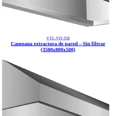
VTL-VD-358
Campana extractora de pared – Sin filtrar
(3500x800x500)