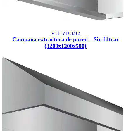
VTL-VD-3212
Campana extractora de pared – Sin filtrar
(3200x1200x500)