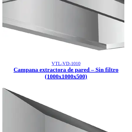
VTL-VD-1010
Campana extractora de pared – Sin filtro
(1000x1000x500)