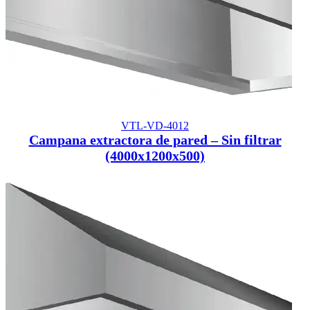
VTL-VD-4012
Campana extractora de pared – Sin filtrar
(4000x1200x500)