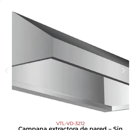
VTL-VD-3212
Campana extractora de pared – Sin