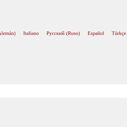
Alemán
)
Italiano
Русский
(
Ruso
)
Español
Türkçe