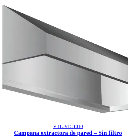
VTL-VD-1010
Campana extractora de pared – Sin filtro