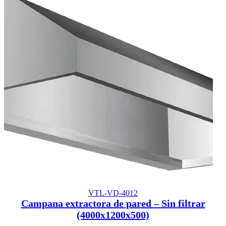
VTL-VD-4012
Campana extractora de pared – Sin filtrar
(4000x1200x500)