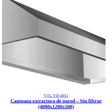
VTL-VD-4012
Campana extractora de pared – Sin filtrar
(4000x1200x500)