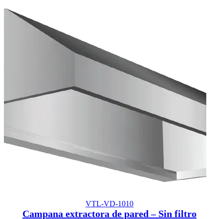
VTL-VD-1010
Campana extractora de pared – Sin filtro