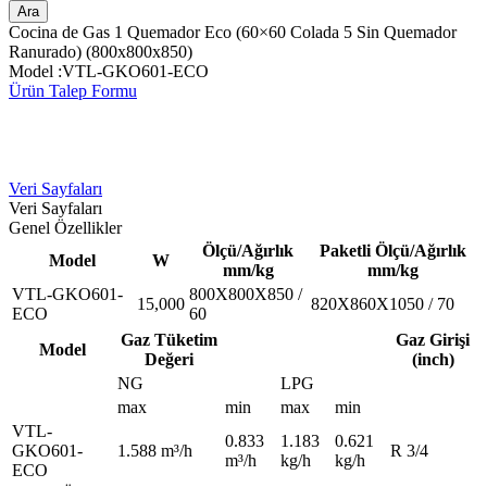
Ara
Cocina de Gas 1 Quemador Eco (60×60 Colada 5 Sin Quemador
Ranurado) (800x800x850)
Model :VTL-GKO601-ECO
Ürün Talep Formu
Veri Sayfaları
Veri Sayfaları
Genel Özellikler
Ölçü/Ağırlık
Paketli Ölçü/Ağırlık
Model
W
mm/kg
mm/kg
VTL-GKO601-
800X800X850 /
15,000
820X860X1050 / 70
ECO
60
Gaz Tüketim
Gaz Girişi
Model
Değeri
(inch)
NG
LPG
max
min
max
min
VTL-
0.833
1.183
0.621
GKO601-
1.588 m³/h
R 3/4
m³/h
kg/h
kg/h
ECO