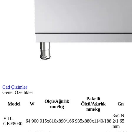
Cad Çizimler
Genel Özellikler
Paketli
Ölçü/Ağırlık
Model
W
Ölçü/Ağırlık
Gn
mm/kg
mm/kg
3xGN
VTL-
64,900
915x810x890/166
935x880x1140/188
2/1 65
GKF8030
mm