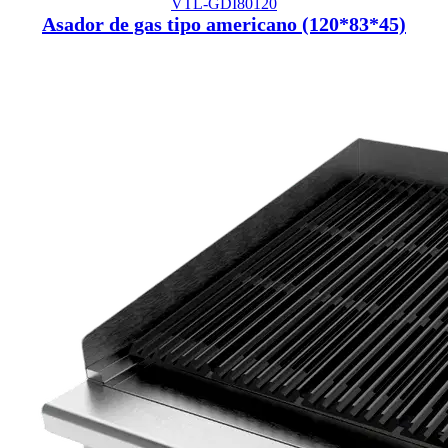
VTL-GDI80120
Asador de gas tipo americano (120*83*45)