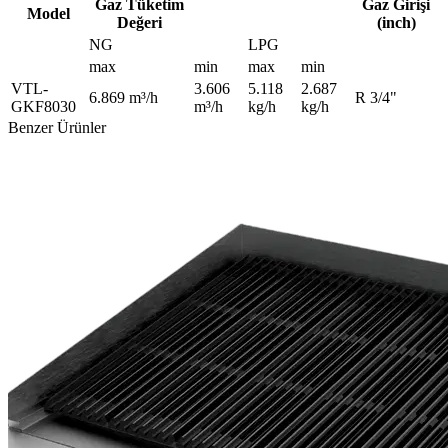
Gaz Tüketim
Gaz Girişi
Model
Değeri
(inch)
NG
LPG
max
min
max
min
VTL-
3.606
5.118
2.687
6.869 m³/h
R 3/4"
GKF8030
m³/h
kg/h
kg/h
Benzer Ürünler