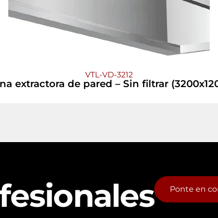
VTL-VD-3212
 extractora de pared – Sin filtrar (3200x1
fesionales
Ponte en co