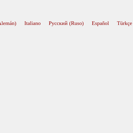
Alemán
)
Italiano
Русский
(
Ruso
)
Español
Türkçe