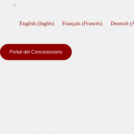
English
(
Inglés
)
Français
(
Francés
)
Deutsch
(
Portal del Concesionario