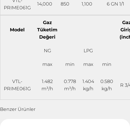
VTL-
14,000
850
1,100
6 GN 1/1
PRIME061G
Gaz
Ga
Model
Tüketim
Giri
Değeri
(inc
NG
LPG
max
min
max
min
VTL-
1.482
0.778
1.404
0.580
R 3/
PRIME061G
m³/h
m³/h
kg/h
kg/h
Benzer Ürünler