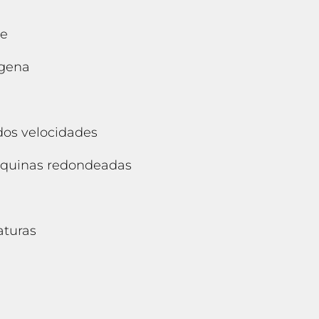
le
ógena
 dos velocidades
 esquinas redondeadas
aturas