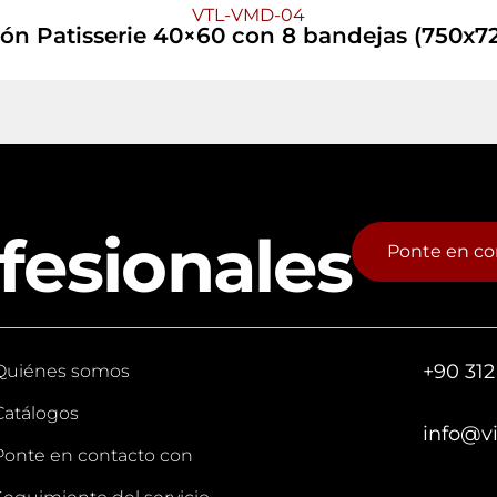
VTL-VMD-04
ón Patisserie 40×60 con 8 bandejas (750x7
fesionales
Ponte en co
+90 312
Quiénes somos
Catálogos
info@v
Ponte en contacto con