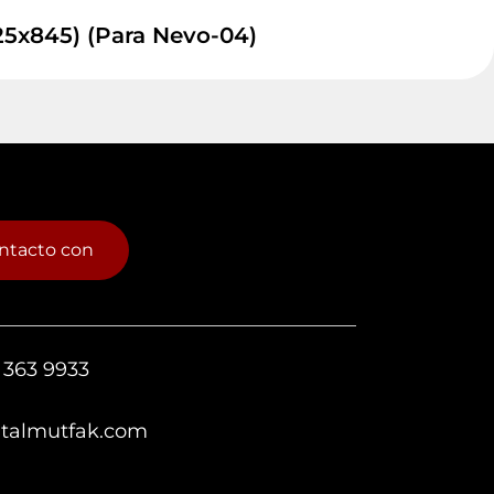
25x845) (Para Nevo-04)
ntacto con
 363 9933
italmutfak.com