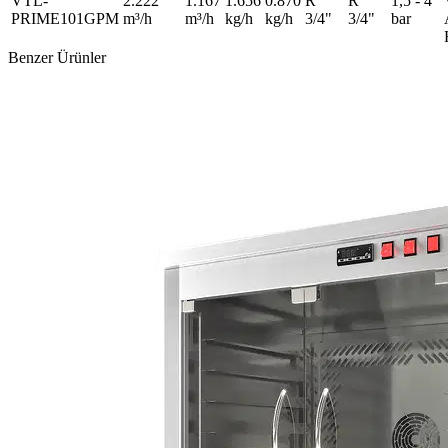
VTL-
2.222
1.167
1.656
0.870
R
R
1,5 - 4
PRIME101GPM
m³/h
m³/h
kg/h
kg/h
3/4"
3/4"
bar
Benzer Ürünler