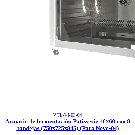
VTL-VMD-04
Armario de fermentación Patisserie 40×60 con 8
bandejas (750x725x845) (Para Nevo-04)