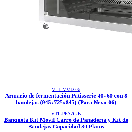
VTL-VMD-06
Armario de fermentación Patisserie 40×60 con 8
bandejas (945x725x845) (Para Nevo-06)
VTL-PFA202B
Banqueta Kit Móvil Carro de Panadería y Kit de
Bandejas Capacidad 80 Platos