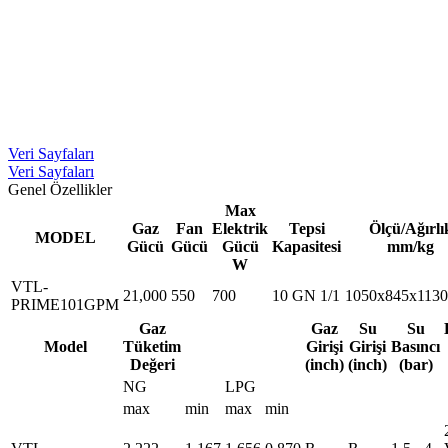
Veri Sayfaları
Veri Sayfaları
Genel Özellikler
Max
Gaz
Fan
Elektrik
Tepsi
Ölçü/Ağırlı
MODEL
Gücü
Gücü
Gücü
Kapasitesi
mm/kg
W
VTL-
21,000
550
700
10 GN 1/1
1050x845x1130
PRIME101GPM
Gaz
Gaz
Su
Su
Model
Tüketim
Girişi
Girişi
Basıncı
Değeri
(inch)
(inch)
(bar)
NG
LPG
max
min
max
min