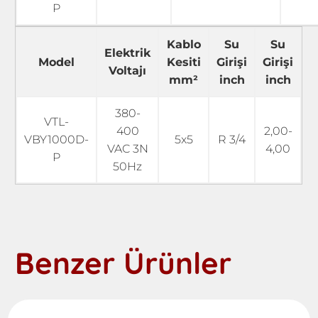
P
Kablo
Su
Su
Elektrik
Model
Kesiti
Girişi
Girişi
Voltajı
mm²
inch
inch
380-
VTL-
400
2,00-
VBY1000D-
5x5
R 3/4
VAC 3N
4,00
P
50Hz
Benzer Ürünler