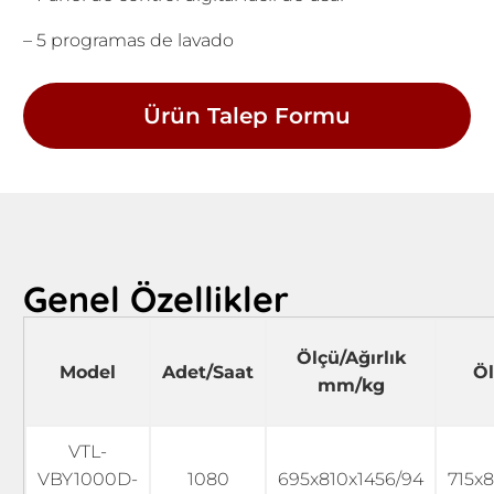
– 5 programas de lavado
Ürün Talep Formu
Genel Özellikler
Ölçü/Ağırlık
Model
Adet/Saat
Öl
mm/kg
VTL-
VBY1000D-
1080
695x810x1456/94
715x8