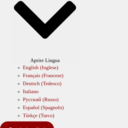
Aprire Lingua
English
(
Inglese
)
Français
(
Francese
)
Deutsch
(
Tedesco
)
Italiano
Русский
(
Russo
)
Español
(
Spagnolo
)
Türkçe
(
Turco
)