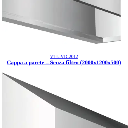
VTL-VD-2012
Cappa a parete – Senza filtro (2000x1200x500)