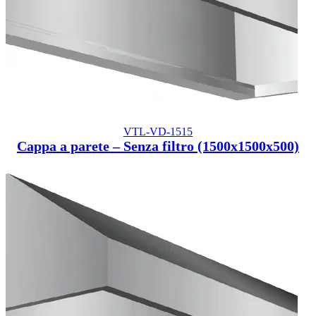
VTL-VD-1515
Cappa a parete – Senza filtro (1500x1500x500)