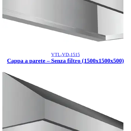
VTL-VD-1515
Cappa a parete – Senza filtro (1500x1500x500)