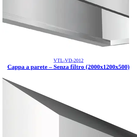
VTL-VD-2012
Cappa a parete – Senza filtro (2000x1200x500)