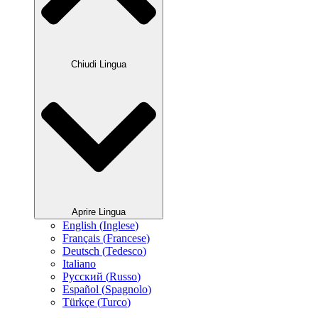
Chiudi Lingua
Aprire Lingua
English
(
Inglese
)
Français
(
Francese
)
Deutsch
(
Tedesco
)
Italiano
Русский
(
Russo
)
Español
(
Spagnolo
)
Türkçe
(
Turco
)