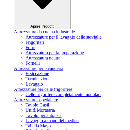
Aprire Prodotti
Attrezzatura da cucina industriale
Attrezzature per il lavaggio delle stoviglie
Frigoriferi
Forni
Attrezzatura per la preparazione
Attrezzatura neutra
Fornelli
Attrezzature per lavanderia
Essiccazione
Terminazione
Lavaggio
Attrezzature per celle frigorifere
Celle frigorifere completamente modulari
Attrezzature ospedaliere
Tavolo Gasil
Unità Mortuaria
Tavolo per autopsia
Lavaggio a mano del medico
Tabella Mayo