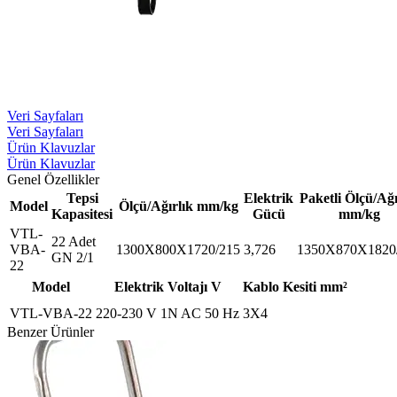
Veri Sayfaları
Veri Sayfaları
Ürün Klavuzlar
Ürün Klavuzlar
Genel Özellikler
Tepsi
Elektrik
Paketli Ölçü/Ağı
Model
Ölçü/Ağırlık mm/kg
Kapasitesi
Gücü
mm/kg
VTL-
22 Adet
VBA-
1300X800X1720/215
3,726
1350X870X1820
GN 2/1
22
Model
Elektrik Voltajı V
Kablo Kesiti mm²
VTL-VBA-22
220-230 V 1N AC 50 Hz
3X4
Benzer Ürünler