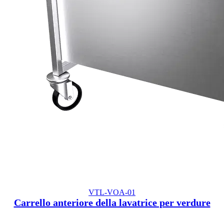
VTL-VOA-01
Carrello anteriore della lavatrice per verdure