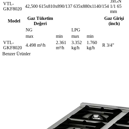
3xGN
VTL-
42,500
615x810x890/137
635x880x1140/154
1/1 65
GKF8020
mm
Gaz Tüketim
Gaz Girişi
Model
Değeri
(inch)
NG
LPG
max
min
max
min
VTL-
2.361
3.352
1.760
4.498 m³/h
R 3/4"
GKF8020
m³/h
kg/h
kg/h
Benzer Ürünler