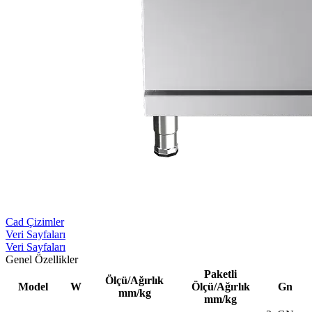
Cad Çizimler
Veri Sayfaları
Veri Sayfaları
Genel Özellikler
Paketli
Ölçü/Ağırlık
Model
W
Ölçü/Ağırlık
Gn
mm/kg
mm/kg