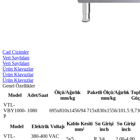
Cad Çizimler
Veri Sayfaları
Veri Sayfaları
Ürün Klavuzlar
Ürün Klavuzlar
Ürün Klavuzlar
Genel Özellikler
Ölçü/Ağırlık
Paketli Ölçü/Ağırlık
Top
Model
Adet/Saat
mm/kg
mm/kg
Gü
VTL-
VBY1000-
1080
695x810x1456/94
715x830x1556/101.5
9,73
P
Kablo Kesiti
Su Girişi
Su Girişi
Model
Elektrik Voltajı
mm²
inch
inch
VTL-
380-400 VAC
5x5
R 3/4
2,00-4,00