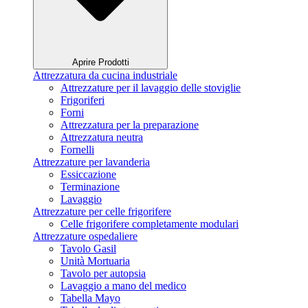
Aprire Prodotti
Attrezzatura da cucina industriale
Attrezzature per il lavaggio delle stoviglie
Frigoriferi
Forni
Attrezzatura per la preparazione
Attrezzatura neutra
Fornelli
Attrezzature per lavanderia
Essiccazione
Terminazione
Lavaggio
Attrezzature per celle frigorifere
Celle frigorifere completamente modulari
Attrezzature ospedaliere
Tavolo Gasil
Unità Mortuaria
Tavolo per autopsia
Lavaggio a mano del medico
Tabella Mayo