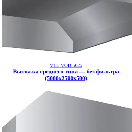
VTL-VOD-5025
Вытяжка среднего типа — без фильтра
(5000x2500x500)