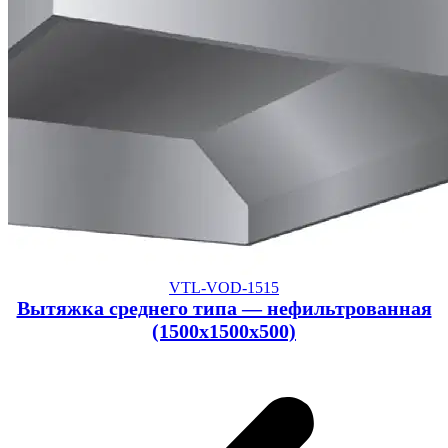
VTL-VOD-1515
Вытяжка среднего типа — нефильтрованная
(1500x1500x500)