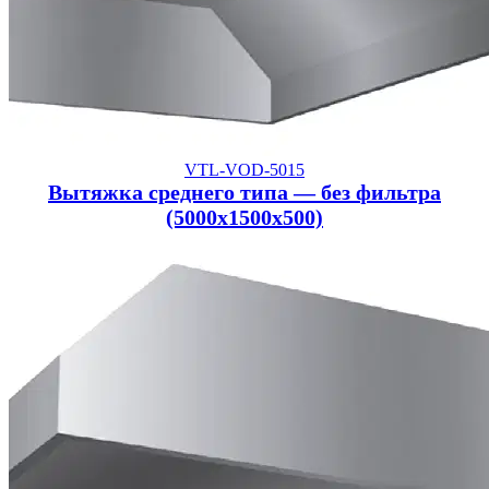
VTL-VOD-5015
Вытяжка среднего типа — без фильтра
(5000x1500x500)