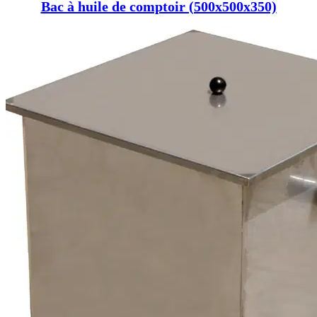
Bac à huile de comptoir (500x500x350)