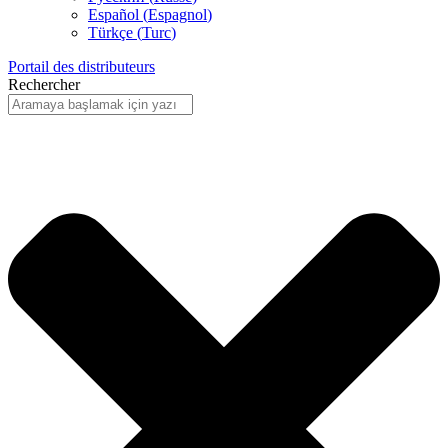
Español
(
Espagnol
)
Türkçe
(
Turc
)
Portail des distributeurs
Rechercher