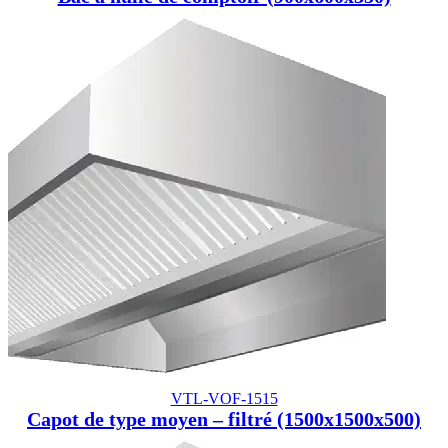
VTL-VOF-1515
Capot de type moyen – filtré (1500x1500x500)