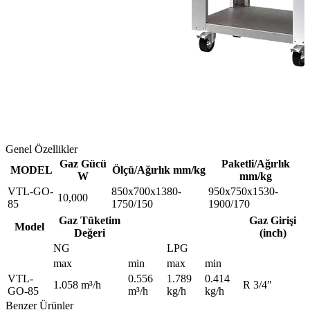
Genel Özellikler
Gaz Gücü
Paketli/Ağırlık
MODEL
Ölçü/Ağırlık mm/kg
W
mm/kg
VTL-GO-
850x700x1380-
950x750x1530-
10,000
85
1750/150
1900/170
Gaz Tüketim
Gaz Girişi
Model
Değeri
(inch)
NG
LPG
max
min
max
min
VTL-
0.556
1.789
0.414
1.058 m³/h
R 3/4"
GO-85
m³/h
kg/h
kg/h
Benzer Ürünler