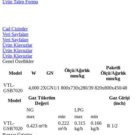
Ürün Talep Formu
Cad Çizimler
Veri Sayfaları
Veri Sayfaları
Ürün Klavuzlar
Ürün Klavuzlar
Ürün Klavuzlar
Genel Özellikler
Paketli
Ölçü/Ağırlık
Model
W
GN
Ölçü/Ağırlık
mm/kg
mm/kg
VTL-
4,000
2XGN1/1
800x730x280/39
820x800x450/48
GSB7020
Gaz Tüketim
Gaz Girişi
Model
Değeri
(inch)
NG
LPG
max
min
max
min
VTL-
0.222
0.315
0.166
0.423 m³/h
R 1/2
GSB7020
m³/h
kg/h
kg/h
Benzer Ürünler